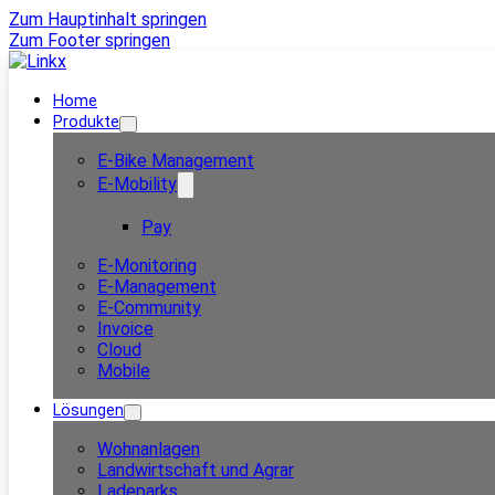
Zum Hauptinhalt springen
Zum Footer springen
Home
Produkte
E-Bike Management
E-Mobility
Pay
E-Monitoring
E-Management
E-Community
Invoice
Cloud
Mobile
Lösungen
Wohnanlagen
Landwirtschaft und Agrar
Ladeparks