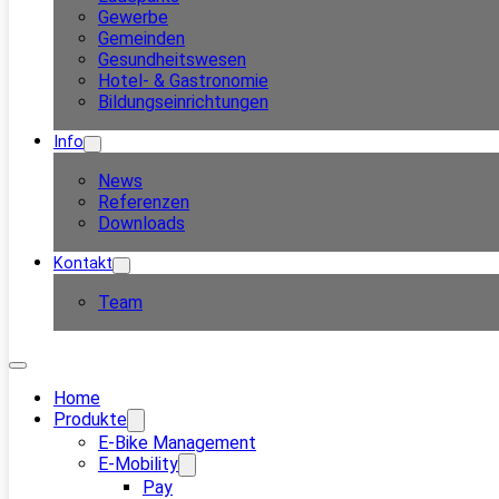
Gewerbe
Gemeinden
Gesundheitswesen
Hotel- & Gastronomie
Bildungseinrichtungen
Info
News
Referenzen
Downloads
Kontakt
Team
Home
Produkte
E-Bike Management
E-Mobility
Pay