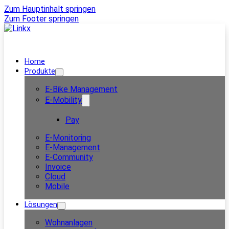
Zum Hauptinhalt springen
Zum Footer springen
Home
Produkte
E-Bike Management
E-Mobility
Pay
E-Monitoring
E-Management
E-Community
Invoice
Cloud
Mobile
Lösungen
Wohnanlagen