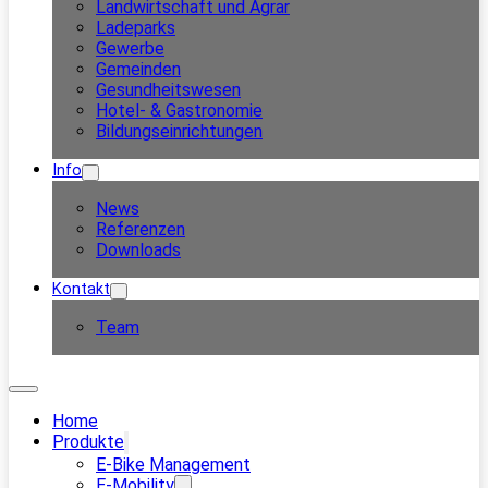
Landwirtschaft und Agrar
Ladeparks
Gewerbe
Gemeinden
Gesundheitswesen
Hotel- & Gastronomie
Bildungseinrichtungen
Info
News
Referenzen
Downloads
Kontakt
Team
Home
Produkte
E-Bike Management
E-Mobility